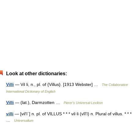
Look at other dictionaries:
Villi
— Vil li, n., pl. of {Villus}. [1913 Webster] …
The Collaborative
International Dictionary of English
Villi
— (lat.), Darmzotten …
Pierer's Universal-Lexikon
villi
— [vil′ī΄] n. pl. of VILLUS * * * vil·li (vĭlʹī) n. Plural of villus. * * *
…
Universalium