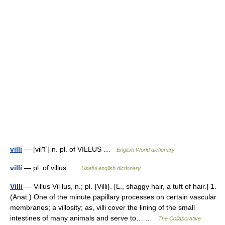
villi
— [vil′ī΄] n. pl. of VILLUS …
English World dictionary
villi
— pl. of villus …
Useful english dictionary
Villi
— Villus Vil lus, n.; pl. {Villi}. [L., shaggy hair, a tuft of hair.] 1.
(Anat.) One of the minute papillary processes on certain vascular
membranes; a villosity; as, villi cover the lining of the small
intestines of many animals and serve to… …
The Collaborative