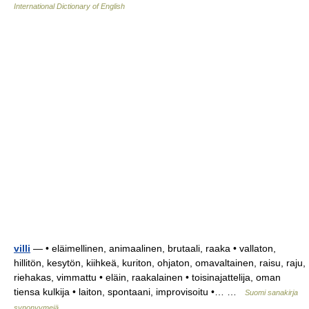
International Dictionary of English
villi
— • eläimellinen, animaalinen, brutaali, raaka • vallaton,
hillitön, kesytön, kiihkeä, kuriton, ohjaton, omavaltainen, raisu, raju,
riehakas, vimmattu • eläin, raakalainen • toisinajattelija, oman
tiensa kulkija • laiton, spontaani, improvisoitu •… …
Suomi sanakirja
synonyymejä