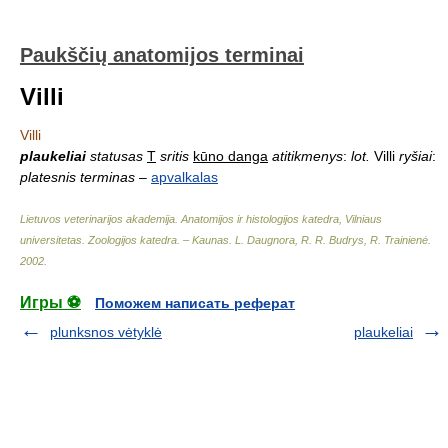
Paukščių anatomijos terminai
Villi
Villi
plaukeliai
statusas
T
sritis
kūno danga
atitikmenys
:
lot.
Villi
ryšiai
:
platesnis terminas
–
apvalkalas
Lietuvos veterinarijos akademija. Anatomijos ir histologijos katedra, Vilniaus
universitetas. Zoologijos katedra. – Kaunas
.
L. Daugnora, R. R. Budrys, R. Trainienė
.
2002
.
Игры ⚽
Поможем написать реферат
plunksnos vėtyklė
plaukeliai