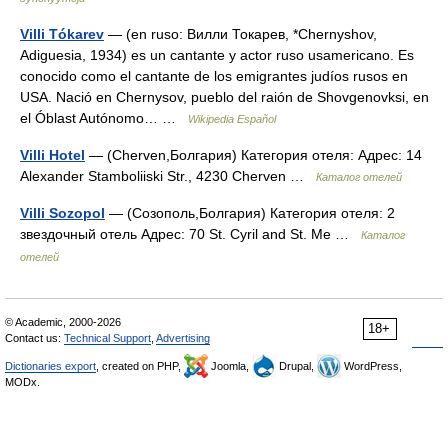
Villi Tókarev
— (en ruso: Вилли Токарев, *Chernyshov,
Adiguesia, 1934) es un cantante y actor ruso usamericano. Es
conocido como el cantante de los emigrantes judíos rusos en
USA. Nació en Chernysov, pueblo del raión de Shovgenovksi, en
el Óblast Autónomo… …
Wikipedia Español
Villi Hotel
— (Cherven,Болгария) Категория отеля: Адрес: 14
Alexander Stamboliiski Str., 4230 Cherven …
Каталог отелей
Villi Sozopol
— (Созополь,Болгария) Категория отеля: 2
звездочный отель Адрес: 70 St. Cyril and St. Me …
Каталог
отелей
© Academic, 2000-2026
18+
Contact us:
Technical Support
,
Advertising
Dictionaries export
, created on PHP,
Joomla,
Drupal,
WordPress,
MODx.